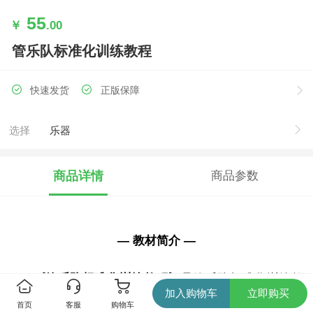
55
￥
.00
管乐队标准化训练教程
快速发货
正版保障
选择
乐器
商品详情
商品参数
— 教材简介 —
《管乐队标准化训练教程》
是管乐队标准化训练教
加入购物车
立即购买
程系列的开山之作，融入了先进教学理念，实现乐队的
首页
客服
购物车