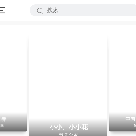
聂耳管乐作品集
童年回忆
三弄
中国
钢琴四手联弹
管乐合奏
部分产品为电子版乐谱，请仔细阅读产品详情
小小、小小花
奏
管乐合奏