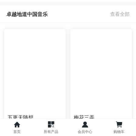
卓越地道中国音乐
五更天随想
梅花三弄
作者 : 罗中允
作者 : 李婵
类型 : 弦乐
类型 : 管乐
首页
所有产品
会员中心
购物车