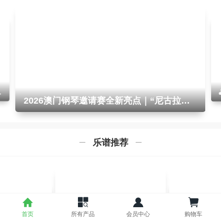
管乐老师必备“万能曲库”！《节日管乐合奏曲集》试听音频首发
转载丨新加坡 Retsel Mil 睿得舍出版社 免费赠谱！
际管弦乐团研讨会
2026澳门钢琴邀请赛全新亮点｜“尼古拉斯·迈克尔·史密斯钢琴二重奏组”正式设立！
乐谱推荐
首页
所有产品
会员中心
购物车