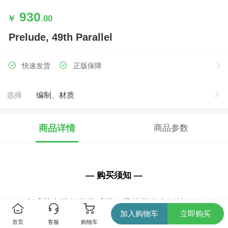
930
￥
.00
Prelude, 49th Parallel
快速发货
正版保障
选择
编制、材质
商品详情
商品参数
— 购买须知 —
本乐谱为国外原装乐谱，需从国外出版社订购，订
加入购物车
立即购买
购时间约需2-3周。
首页
客服
购物车